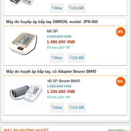
Mua
Chi tiết
Máy đo huyếp áp bắp tay OMRON, model: JPN 600
Mã SP:
-4%
2.000.000 VNĐ
1.480.000 VNĐ
Đã bao gồm VAT
Mua
Chi tiết
Máy do huyết áp bắp tay, có Adapter Beurer BM45
Mã SP: Beurer BM45
-9%
1.450.000 VNĐ
1.330.000 VNĐ
Đã bao gồm VAT
Mua
Chi tiết
MÁY ĐO ĐƯỜNG HUYẾT
Xem thêm »