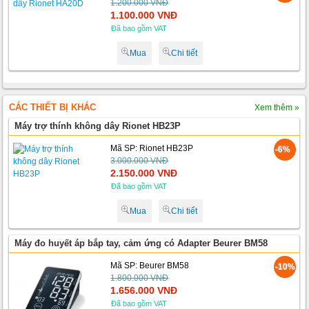
1.200.000 VNĐ
1.100.000 VNĐ
Đã bao gồm VAT
Mua
Chi tiết
CÁC THIẾT BỊ KHÁC
Xem thêm »
Máy trợ thính không dây Rionet HB23P
Mã SP: Rionet HB23P
-6%
3.000.000 VNĐ
2.150.000 VNĐ
Đã bao gồm VAT
Mua
Chi tiết
Máy đo huyết áp bắp tay, cảm ứng có Adapter Beurer BM58
Mã SP: Beurer BM58
-10%
1.800.000 VNĐ
1.656.000 VNĐ
Đã bao gồm VAT