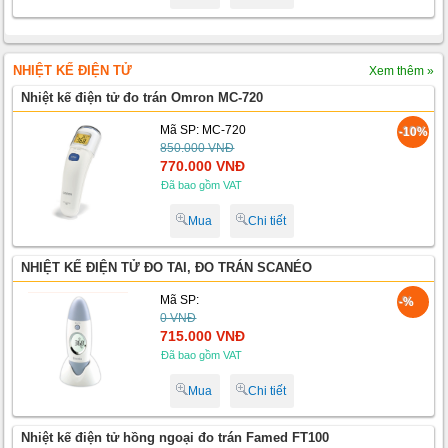
NHIỆT KẾ ĐIỆN TỬ
Xem thêm »
Nhiệt kế điện tử đo trán Omron MC-720
Mã SP: MC-720
-10%
850.000 VNĐ
770.000 VNĐ
Đã bao gồm VAT
Mua
Chi tiết
NHIỆT KẾ ĐIỆN TỬ ĐO TAI, ĐO TRÁN SCANÉO
Mã SP:
-%
0 VNĐ
715.000 VNĐ
Đã bao gồm VAT
Mua
Chi tiết
Nhiệt kế điện tử hồng ngoại đo trán Famed FT100