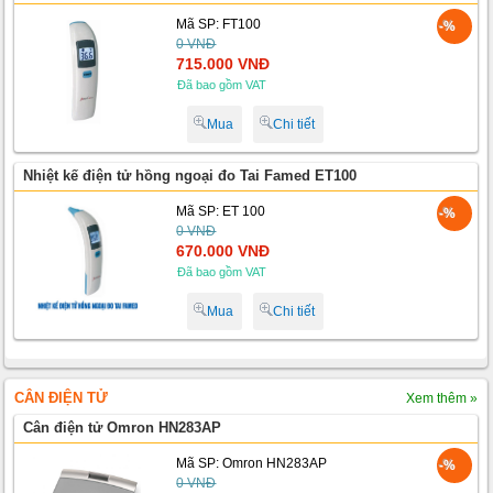
Mã SP: FT100
-%
0 VNĐ
715.000 VNĐ
Đã bao gồm VAT
Mua
Chi tiết
Nhiệt kế điện tử hồng ngoại đo Tai Famed ET100
Mã SP: ET 100
-%
0 VNĐ
670.000 VNĐ
Đã bao gồm VAT
Mua
Chi tiết
CÂN ĐIỆN TỬ
Xem thêm »
Cân điện tử Omron HN283AP
Mã SP: Omron HN283AP
-%
0 VNĐ