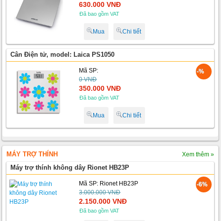
630.000 VNĐ
Đã bao gồm VAT
Mua
Chi tiết
Cân Điện tử, model: Laica PS1050
Mã SP:
-%
0 VNĐ
350.000 VNĐ
Đã bao gồm VAT
Mua
Chi tiết
MÁY TRỢ THÍNH
Xem thêm »
Máy trợ thính không dây Rionet HB23P
Mã SP: Rionet HB23P
-6%
3.000.000 VNĐ
2.150.000 VNĐ
Đã bao gồm VAT