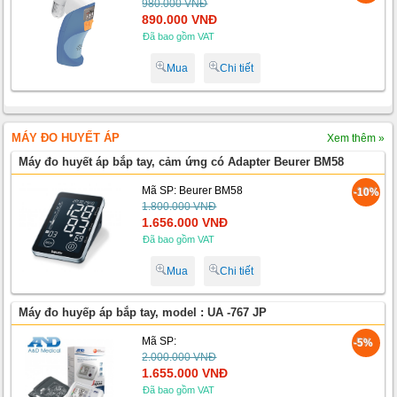
980.000 VNĐ
890.000 VNĐ
Đã bao gồm VAT
Mua
Chi tiết
MÁY ĐO HUYẾT ÁP
Xem thêm »
Máy đo huyết áp bắp tay, cảm ứng có Adapter Beurer BM58
Mã SP: Beurer BM58
-10%
1.800.000 VNĐ
1.656.000 VNĐ
Đã bao gồm VAT
Mua
Chi tiết
Máy đo huyếp áp bắp tay, model : UA -767 JP
Mã SP:
-5%
2.000.000 VNĐ
1.655.000 VNĐ
Đã bao gồm VAT