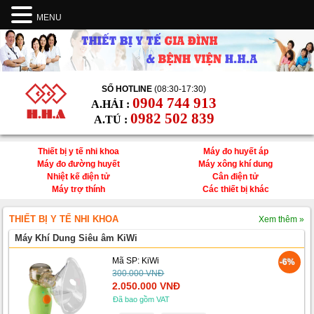
MENU
SỐ HOTLINE
(08:30-17:30)
0904 744 913
A.HẢI :
0982 502 839
A.TÚ :
Thiết bị y tế nhi khoa
Máy đo huyết áp
Máy đo đường huyết
Máy xông khí dung
Nhiệt kế điện tử
Cân điện tử
Máy trợ thính
Các thiết bị khác
THIẾT BỊ Y TẾ NHI KHOA
Xem thêm »
Máy Khí Dung Siêu âm KiWi
Mã SP: KiWi
-6%
300.000 VNĐ
2.050.000 VNĐ
Đã bao gồm VAT