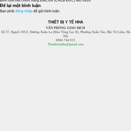
Bình rửa mũi chính hãng EMCUR (CHLB ĐỨC) MD 0916
Để lại một bình luận
Bạn phải
đăng nhập
để gửi bình luận.
THIẾT BỊ Y TẾ HHA
VĂN PHÒNG GIAO DỊCH
Số 37, Ngách 105/2, Đường Xuân La (Khu Tổng Cục II), Phường Xuân Tảo, Bắc Từ Liêm, Hà
Nội
0904 744 913
Thietbiytehha@gmail.com