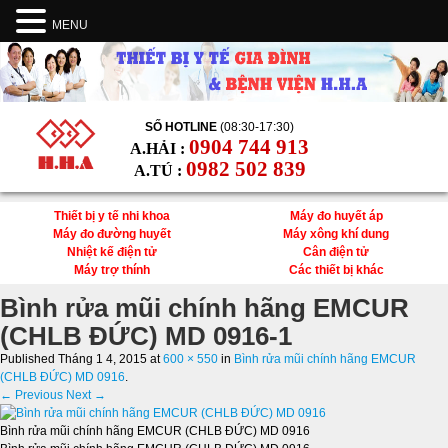
MENU
SỐ HOTLINE
(08:30-17:30)
0904 744 913
A.HẢI :
0982 502 839
A.TÚ :
Thiết bị y tế nhi khoa
Máy đo huyết áp
Máy đo đường huyết
Máy xông khí dung
Nhiệt kế điện tử
Cân điện tử
Máy trợ thính
Các thiết bị khác
Bình rửa mũi chính hãng EMCUR
(CHLB ĐỨC) MD 0916-1
Published
Tháng 1 4, 2015
at
600 × 550
in
Bình rửa mũi chính hãng EMCUR
(CHLB ĐỨC) MD 0916
.
← Previous
Next →
Bình rửa mũi chính hãng EMCUR (CHLB ĐỨC) MD 0916