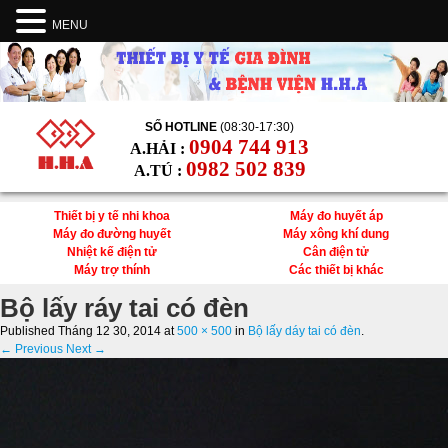
MENU
SỐ HOTLINE
(08:30-17:30)
0904 744 913
A.HẢI :
0982 502 839
A.TÚ :
Thiết bị y tế nhi khoa
Máy đo huyết áp
Máy đo đường huyết
Máy xông khí dung
Nhiệt kế điện tử
Cân điện tử
Máy trợ thính
Các thiết bị khác
Bộ lấy ráy tai có đèn
Published
Tháng 12 30, 2014
at
500 × 500
in
Bộ lấy dáy tai có đèn
.
← Previous
Next →