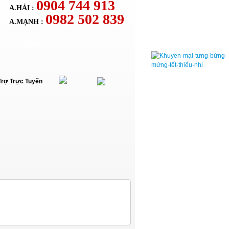
0904 744 913
A.HẢI :
0982 502 839
A.MẠNH :
Liên hệ
Trợ Trực Tuyến