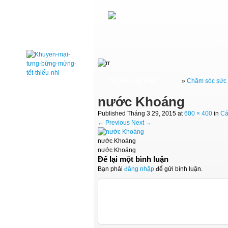
Tr
Tin mới cập nhật
»
Chăm sóc sức 
nước Khoáng
Published
Tháng 3 29, 2015
at
600 × 400
in
Cá
← Previous
Next →
nước Khoáng
nước Khoáng
Để lại một bình luận
Bạn phải
đăng nhập
để gửi bình luận.