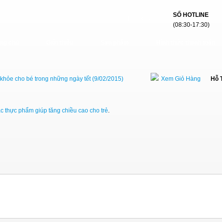
SỐ HOTLINE
(08:30-17:30)
ang chủ
Giới thiệu
Sản phẩm
Hình thức thanh toán
khỏe cho bé trong những ngày tết (9/02/2015)
Xem Giỏ Hàng
Hỗ 
c thực phẩm giúp tăng chiều cao cho trẻ
.