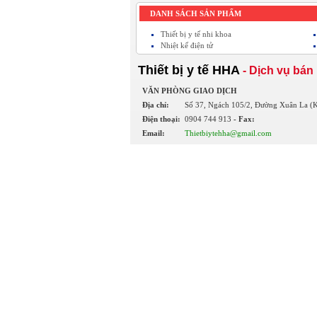
DANH SÁCH SẢN PHẨM
Thiết bị y tế nhi khoa
Nhiệt kế điện tử
Thiết bị y tế HHA
- Dịch vụ bán 
VĂN PHÒNG GIAO DỊCH
Địa chỉ:
Số 37, Ngách 105/2, Đường Xuân La (K
Điện thoại:
0904 744 913
- Fax:
Email:
Thietbiytehha@gmail.com