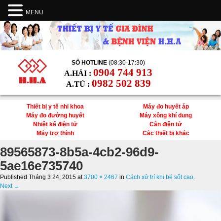
MENU
SỐ HOTLINE
(08:30-17:30)
0904 744 913
A.HẢI :
0982 502 839
A.TÚ :
Thiết bị y tế nhi khoa
Máy đo huyết áp
Máy đo đường huyết
Máy xông khí dung
Nhiệt kế điện tử
Cân điện tử
Máy trợ thính
Các thiết bị khác
89565873-8b5a-4cb2-96d9-
5ae16e735740
Published
Tháng 3 24, 2015
at
3700 × 2467
in
Cách xử trí khi bé sốt cao
.
Next →