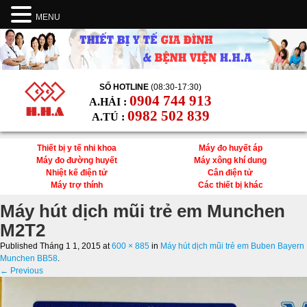
MENU
SỐ HOTLINE
(08:30-17:30)
0904 744 913
A.HẢI :
0982 502 839
A.TÚ :
Thiết bị y tế nhi khoa
Máy đo huyết áp
Máy đo đường huyết
Máy xông khí dung
Nhiệt kế điện tử
Cân điện tử
Máy trợ thính
Các thiết bị khác
Máy hút dịch mũi trẻ em Munchen
M2T2
Published
Tháng 1 1, 2015
at
600 × 885
in
Máy hút dịch mũi trẻ em Buben Bayern
Munchen BB58
.
← Previous