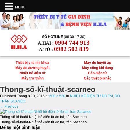
MENU
SỐ HOTLINE
(08:30-17:30)
0904 744 913
A.HẢI :
0982 502 839
A.TÚ :
Thiết bị y tế nhi khoa
Máy đo huyết áp
Máy đo đường huyết
Máy xông khí dung
Nhiệt kế điện tử
Cân điện tử
Máy trợ thính
Các thiết bị khác
Thong-số-kĩ-thuật-scarneo
Published
Tháng 8 10, 2016
at
600 × 520
in
NHIỆT KẾ ĐIỆN TỬ ĐO TAI, ĐO
TRÁN SCANÉO
.
← Previous
Thông-số-kĩ-thuật-Nhiệt hế điện tử đo tai, trấn Sacaneo
Thong-số-kĩ-thuật-Nhiệt hế điện tử đo tai, trán Sacaneo
Để lại một bình luận