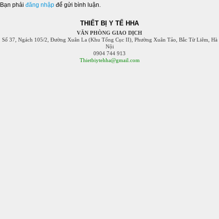
Bạn phải
đăng nhập
để gửi bình luận.
THIẾT BỊ Y TẾ HHA
VĂN PHÒNG GIAO DỊCH
Số 37, Ngách 105/2, Đường Xuân La (Khu Tổng Cục II), Phường Xuân Tảo, Bắc Từ Liêm, Hà
Nội
0904 744 913
Thietbiytehha@gmail.com