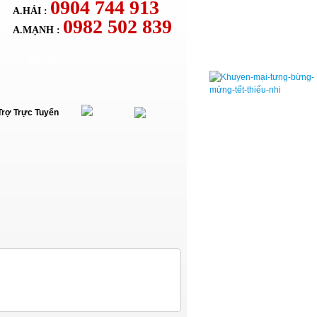
0904 744 913
A.HẢI :
0982 502 839
A.MẠNH :
Liên hệ
Trợ Trực Tuyến