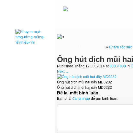
Tr
Tin mới cập nhật
»
Chăm sóc sức 
Ống hút dịch mũi ha
Published
Tháng 12 30, 2014
at
800 × 800
in
Ố
Next →
Ống hút dịch mũi hai dây MD0232
Ống hút dịch mũi hai dây MD0232
Để lại một bình luận
Bạn phải
đăng nhập
để gửi bình luận.