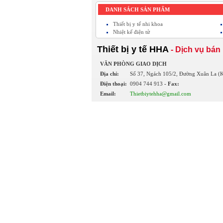
DANH SÁCH SẢN PHẨM
Thiết bị y tế nhi khoa
Nhiệt kế điện tử
Thiết bị y tế HHA
- Dịch vụ bán 
VĂN PHÒNG GIAO DỊCH
Địa chỉ:
Số 37, Ngách 105/2, Đường Xuân La (K
Điện thoại:
0904 744 913
- Fax:
Email:
Thietbiytehha@gmail.com