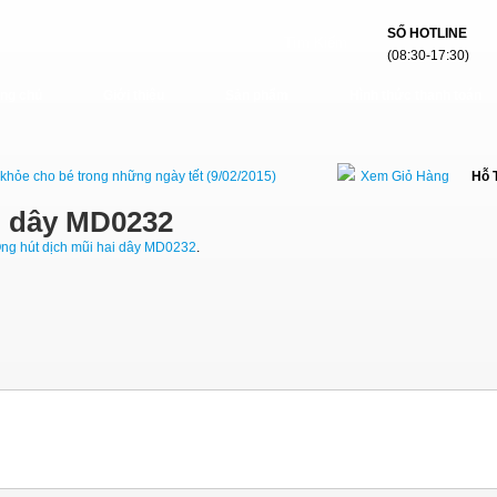
SỐ HOTLINE
(08:30-17:30)
ang chủ
Giới thiệu
Sản phẩm
Hình thức thanh toán
khỏe cho bé trong những ngày tết (9/02/2015)
Xem Giỏ Hàng
Hỗ 
i dây MD0232
ng hút dịch mũi hai dây MD0232
.