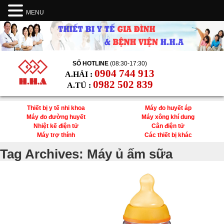
MENU
SỐ HOTLINE
(08:30-17:30)
0904 744 913
A.HẢI :
0982 502 839
A.TÚ :
Thiết bị y tế nhi khoa
Máy đo huyết áp
Máy đo đường huyết
Máy xông khí dung
Nhiệt kế điện tử
Cân điện tử
Máy trợ thính
Các thiết bị khác
Tag Archives:
Máy ủ ấm sữa