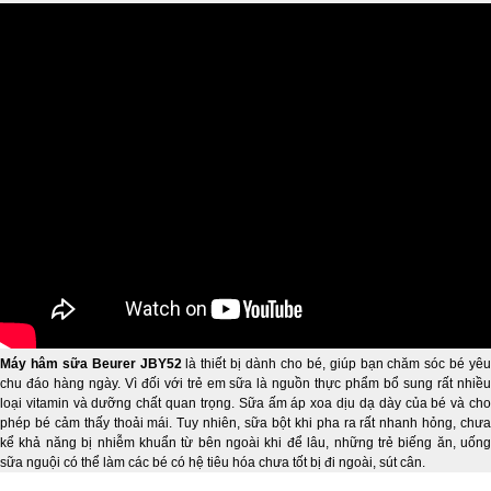
Máy hâm sữa Beurer JBY52
là thiết bị dành cho bé, giúp bạn chăm sóc bé yêu
chu đáo hàng ngày. Vì đối với trẻ em sữa là nguồn thực phẩm bổ sung rất nhiều
loại vitamin và dưỡng chất quan trọng. Sữa ấm áp xoa dịu dạ dày của bé và cho
phép bé cảm thấy thoải mái. Tuy nhiên, sữa bột khi pha ra rất nhanh hỏng, chưa
kể khả năng bị nhiễm khuẩn từ bên ngoài khi để lâu, những trẻ biếng ăn, uống
sữa nguội có thể làm các bé có hệ tiêu hóa chưa tốt bị đi ngoài, sút cân.