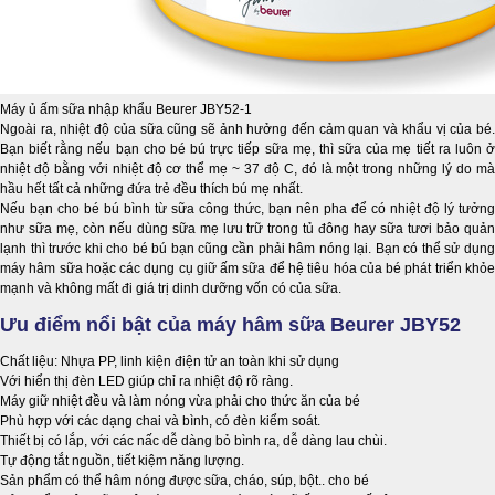
Máy ủ ấm sữa nhập khẩu Beurer JBY52-1
Ngoài ra, nhiệt độ của sữa cũng sẽ ảnh hưởng đến cảm quan và khẩu vị của bé.
Bạn biết rằng nếu bạn cho bé bú trực tiếp sữa mẹ, thì sữa của mẹ tiết ra luôn ở
nhiệt độ bằng với nhiệt độ cơ thể mẹ ~ 37 độ C, đó là một trong những lý do mà
hầu hết tất cả những đứa trẻ đều thích bú mẹ nhất.
Nếu bạn cho bé bú bình từ sữa công thức, bạn nên pha để có nhiệt độ lý tưởng
như sữa mẹ, còn nếu dùng sữa mẹ lưu trữ trong tủ đông hay sữa tươi bảo quản
lạnh thì trước khi cho bé bú bạn cũng cần phải hâm nóng lại. Bạn có thể sử dụng
máy hâm sữa hoặc các dụng cụ giữ ấm sữa để hệ tiêu hóa của bé phát triển khỏe
mạnh và không mất đi giá trị dinh dưỡng vốn có của sữa.
Ưu điểm nổi bật của máy hâm sữa Beurer JBY52
Chất liệu: Nhựa PP, linh kiện điện tử an toàn khi sử dụng
Với hiển thị đèn LED giúp chỉ ra nhiệt độ rõ ràng.
Máy giữ nhiệt đều và làm nóng vừa phải cho thức ăn của bé
Phù hợp với các dạng chai và bình, có đèn kiểm soát.
Thiết bị có lắp, với các nấc dễ dàng bỏ bình ra, dễ dàng lau chùi.
Tự động tắt nguồn, tiết kiệm năng lượng.
Sản phẩm có thể hâm nóng được sữa, cháo, súp, bột.. cho bé